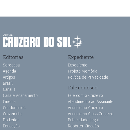
Editorias
Expediente
Sorocaba
Expediente
Agenda
Projeto Memória
Artigos
Política de Privacidade
Brasil
Fale conosco
Canal 1
Casa e Acabamento
Fale com o Cruzeiro
Cinema
Atendimento ao Assinante
Condomínios
Anuncie no Cruzeiro
Cruzeirinho
Anuncie no ClassiCruzeiro
Do Leitor
Publicidade Legal
Educação
Repórter Cidadão