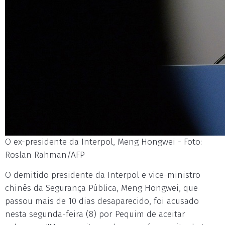
O ex-presidente da Interpol, Meng Hongwei - Foto:
Roslan Rahman/AFP
O demitido presidente da Interpol e vice-ministro
chinês da Segurança Pública, Meng Hongwei, que
passou mais de 10 dias desaparecido, foi acusado
nesta segunda-feira (8) por Pequim de aceitar