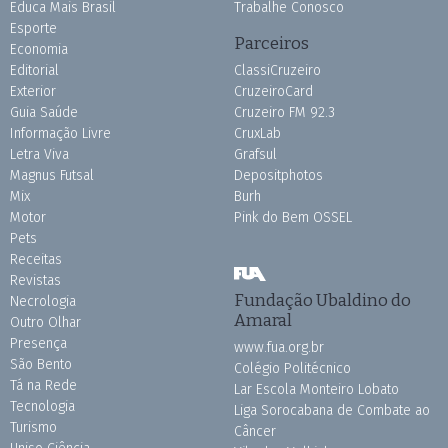
Educa Mais Brasil
Trabalhe Conosco
Esporte
Parceiros
Economia
Editorial
ClassiCruzeiro
Exterior
CruzeiroCard
Guia Saúde
Cruzeiro FM 92.3
Informação Livre
CruxLab
Letra Viva
Grafsul
Magnus Futsal
Depositphotos
Mix
Burh
Motor
Pink do Bem OSSEL
Pets
Receitas
Revistas
Fundação Ubaldino do
Necrologia
Amaral
Outro Olhar
Presença
www.fua.org.br
São Bento
Colégio Politécnico
Tá na Rede
Lar Escola Monteiro Lobato
Tecnologia
Liga Sorocabana de Combate ao
Turismo
Câncer