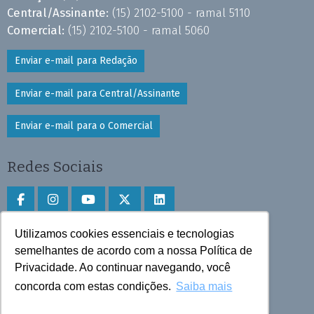
Central/Assinante:
(15) 2102-5100 - ramal 5110
Comercial:
(15) 2102-5100 - ramal 5060
Enviar e-mail para Redação
Enviar e-mail para Central/Assinante
Enviar e-mail para o Comercial
Redes Sociais
Utilizamos cookies essenciais e tecnologias
Faça download do aplicativo
semelhantes de acordo com a nossa Política de
Privacidade. Ao continuar navegando, você
Play Store e App Store
concorda com estas condições.
Saiba mais