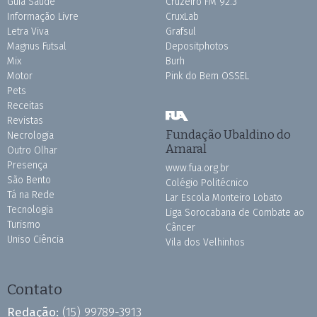
Guia Saúde
Cruzeiro FM 92.3
Informação Livre
CruxLab
Letra Viva
Grafsul
Magnus Futsal
Depositphotos
Mix
Burh
Motor
Pink do Bem OSSEL
Pets
Receitas
Revistas
Fundação Ubaldino do
Necrologia
Amaral
Outro Olhar
Presença
www.fua.org.br
São Bento
Colégio Politécnico
Tá na Rede
Lar Escola Monteiro Lobato
Tecnologia
Liga Sorocabana de Combate ao
Turismo
Câncer
Uniso Ciência
Vila dos Velhinhos
Contato
Redação:
(15) 99789-3913