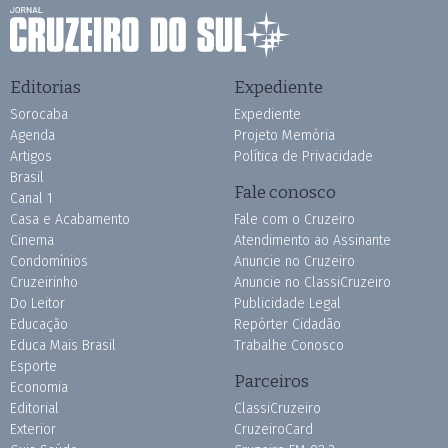
Editorias
Expediente
Sorocaba
Expediente
Agenda
Projeto Memória
Artigos
Política de Privacidade
Brasil
Fale conosco
Canal 1
Casa e Acabamento
Fale com o Cruzeiro
Cinema
Atendimento ao Assinante
Condomínios
Anuncie no Cruzeiro
Cruzeirinho
Anuncie no ClassiCruzeiro
Do Leitor
Publicidade Legal
Educação
Repórter Cidadão
Educa Mais Brasil
Trabalhe Conosco
Esporte
Parceiros
Economia
Editorial
ClassiCruzeiro
Exterior
CruzeiroCard