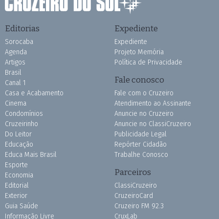
Editorias
Expediente
Sorocaba
Expediente
Agenda
Projeto Memória
Artigos
Política de Privacidade
Brasil
Fale conosco
Canal 1
Casa e Acabamento
Fale com o Cruzeiro
Cinema
Atendimento ao Assinante
Condomínios
Anuncie no Cruzeiro
Cruzeirinho
Anuncie no ClassiCruzeiro
Do Leitor
Publicidade Legal
Educação
Repórter Cidadão
Educa Mais Brasil
Trabalhe Conosco
Esporte
Parceiros
Economia
Editorial
ClassiCruzeiro
Exterior
CruzeiroCard
Guia Saúde
Cruzeiro FM 92.3
Informação Livre
CruxLab