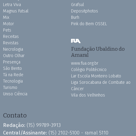
Letra Viva
Grafsul
Magnus Futsal
Depositphotos
Mix
Burh
Motor
Pink do Bem OSSEL
Pets
Receitas
Revistas
Fundação Ubaldino do
Necrologia
Amaral
Outro Olhar
Presença
www.fua.org.br
São Bento
Colégio Politécnico
Tá na Rede
Lar Escola Monteiro Lobato
Tecnologia
Liga Sorocabana de Combate ao
Turismo
Câncer
Uniso Ciência
Vila dos Velhinhos
Contato
Redação:
(15) 99789-3913
Central/Assinante:
(15) 2102-5100 - ramal 5110