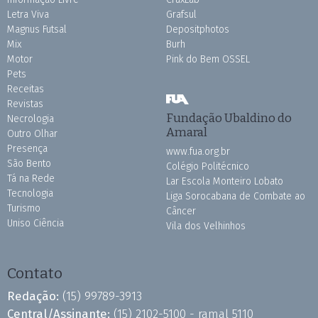
Letra Viva
Grafsul
Magnus Futsal
Depositphotos
Mix
Burh
Motor
Pink do Bem OSSEL
Pets
Receitas
Revistas
Fundação Ubaldino do
Necrologia
Amaral
Outro Olhar
Presença
www.fua.org.br
São Bento
Colégio Politécnico
Tá na Rede
Lar Escola Monteiro Lobato
Tecnologia
Liga Sorocabana de Combate ao
Turismo
Câncer
Uniso Ciência
Vila dos Velhinhos
Contato
Redação:
(15) 99789-3913
Central/Assinante:
(15) 2102-5100 - ramal 5110