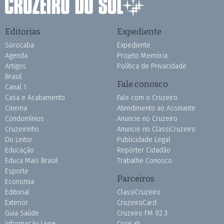
Editorias
Expediente
Sorocaba
Expediente
Agenda
Projeto Memória
Artigos
Política de Privacidade
Brasil
Fale conosco
Canal 1
Casa e Acabamento
Fale com o Cruzeiro
Cinema
Atendimento ao Assinante
Condomínios
Anuncie no Cruzeiro
Cruzeirinho
Anuncie no ClassiCruzeiro
Do Leitor
Publicidade Legal
Educação
Repórter Cidadão
Educa Mais Brasil
Trabalhe Conosco
Esporte
Parceiros
Economia
Editorial
ClassiCruzeiro
Exterior
CruzeiroCard
Guia Saúde
Cruzeiro FM 92.3
Informação Livre
CruxLab