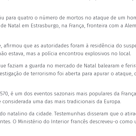
ubiu para quatro o número de mortos no ataque de um h
e Natal em Estrasburgo, na França, fronteira com a Ale
, afirmou que as autoridades foram à residência do suspe
ão estava, mas a polícia encontrou explosivos no local.
 que faziam a guarda no mercado de Natal balearam e feri
stigação de terrorismo foi aberta para apurar o ataque, 
70, é um dos eventos sazonais mais populares da França.
 é considerada uma das mais tradicionais da Europa.
ado natalino da cidade. Testemunhas disseram que o atir
rentes. O Ministério do Interior francês descreveu-o como