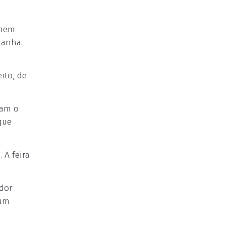
omem
manha.
ito, de
ram o
que
 A feira
ador
 um