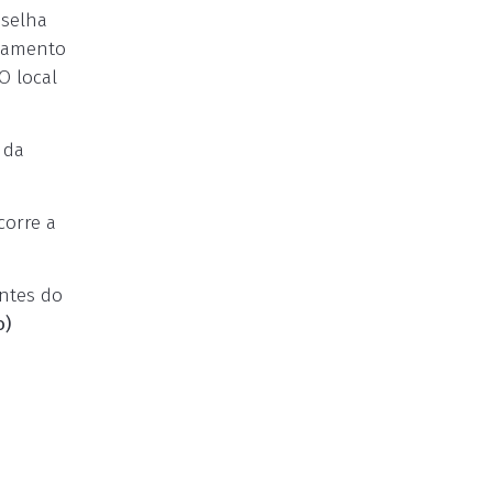
selha
rlamento
O local
 da
corre a
ntes do
o)