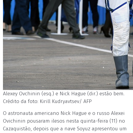
Alexey Ovchinin (esq.) e Nick Hague (dir.) estão bem.
Crédito da foto: Kirill Kudryavtsev/ AFP
O astronauta americano Nick Hague e o russo Alexei
Ovichinin pousaram ilesos nesta quinta-feira (11) no
Cazaquistão, depois que a nave Soyuz apresentou um