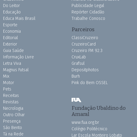
Do Leitor
Publicidade Legal
Educação
Repórter Cidadão
Educa Mais Brasil
Trabalhe Conosco
Esporte
Parceiros
Economia
Editorial
ClassiCruzeiro
Exterior
CruzeiroCard
Guia Saúde
Cruzeiro FM 92.3
Informação Livre
CruxLab
Letra Viva
Grafsul
Magnus Futsal
Depositphotos
Mix
Burh
Motor
Pink do Bem OSSEL
Pets
Receitas
Revistas
Fundação Ubaldino do
Necrologia
Amaral
Outro Olhar
Presença
www.fua.org.br
São Bento
Colégio Politécnico
Tá na Rede
Lar Escola Monteiro Lobato