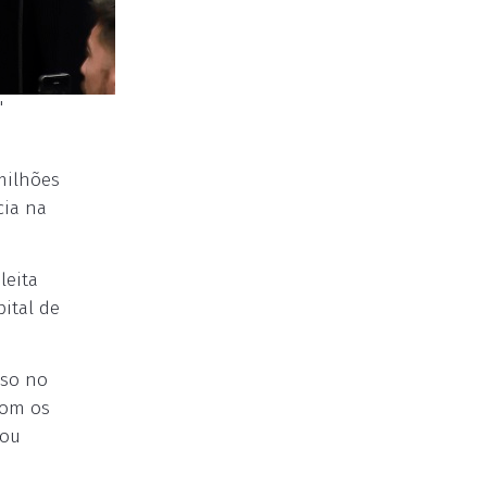
"
milhões
cia na
leita
ital de
uso no
com os
dou