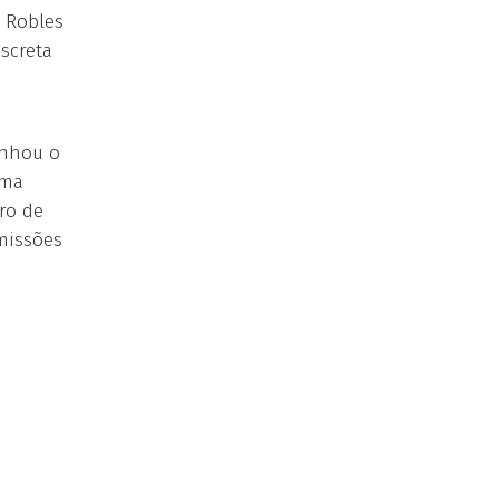
o Robles
iscreta
anhou o
uma
ro de
missões