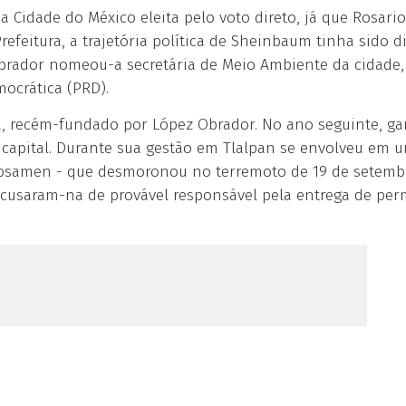
a Cidade do México eleita pelo voto direto, já que Rosari
efeitura, a trajetória política de Sheinbaum tinha sido d
 Obrador nomeou-a secretária de Meio Ambiente da cidade,
ocrática (PRD).
a, recém-fundado por López Obrador. No ano seguinte, g
 capital. Durante sua gestão em Tlalpan se envolveu em 
Rébsamen - que desmoronou no terremoto de 19 de setemb
 acusaram-na de provável responsável pela entrega de per