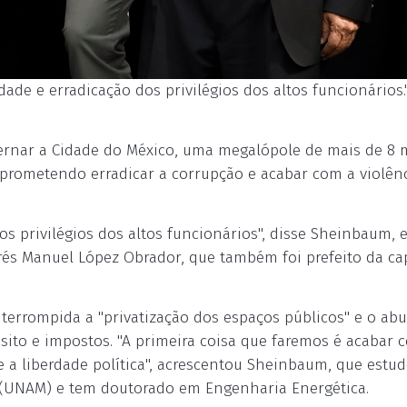
de e erradicação dos privilégios dos altos funcionários.
vernar a Cidade do México, uma megalópole de mais de 8 
, prometendo erradicar a corrupção e acabar com a violên
s privilégios dos altos funcionários", disse Sheinbaum, e
rés Manuel López Obrador, que também foi prefeito da cap
errompida a "privatização dos espaços públicos" e o ab
ito e impostos. "A primeira coisa que faremos é acabar 
 e a liberdade política", acrescentou Sheinbaum, que estu
 (UNAM) e tem doutorado em Engenharia Energética.