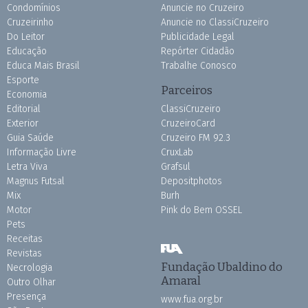
Condomínios
Anuncie no Cruzeiro
Cruzeirinho
Anuncie no ClassiCruzeiro
Do Leitor
Publicidade Legal
Educação
Repórter Cidadão
Educa Mais Brasil
Trabalhe Conosco
Esporte
Parceiros
Economia
Editorial
ClassiCruzeiro
Exterior
CruzeiroCard
Guia Saúde
Cruzeiro FM 92.3
Informação Livre
CruxLab
Letra Viva
Grafsul
Magnus Futsal
Depositphotos
Mix
Burh
Motor
Pink do Bem OSSEL
Pets
Receitas
Revistas
Fundação Ubaldino do
Necrologia
Amaral
Outro Olhar
Presença
www.fua.org.br