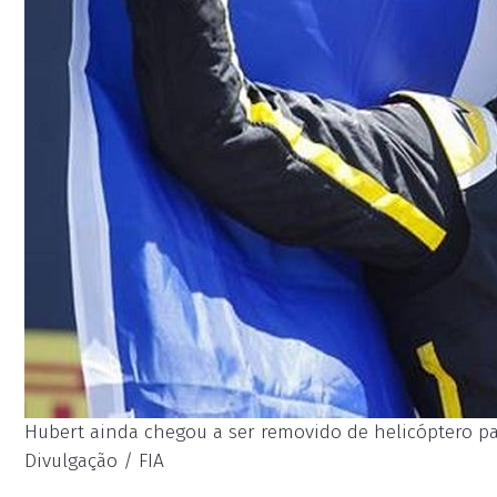
Hubert ainda chegou a ser removido de helicóptero par
Divulgação / FIA