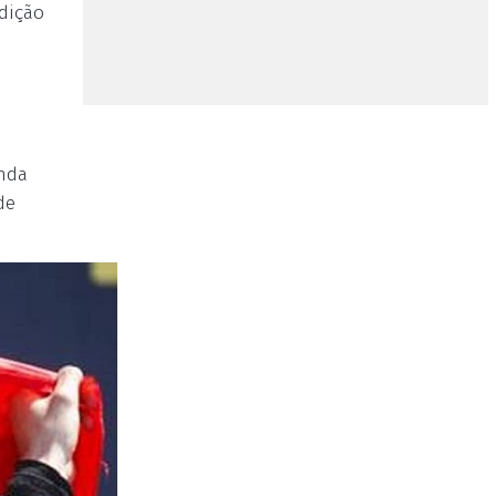
dição
unda
de