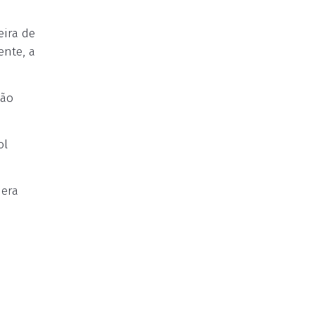
eira de
ente, a
não
ol
 era