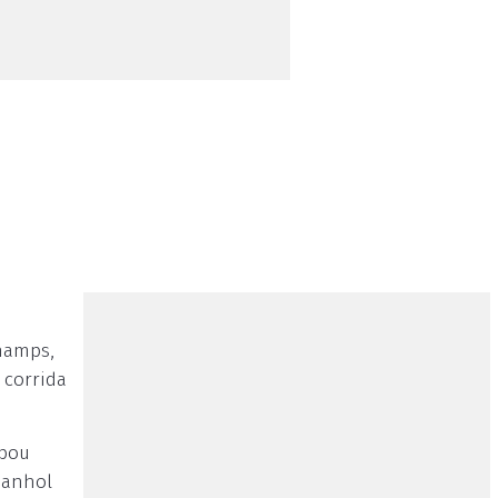
hamps,
 corrida
abou
panhol