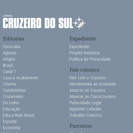
Editorias
Expediente
Sorocaba
Expediente
Agenda
Projeto Memória
Artigos
Política de Privacidade
Brasil
Fale conosco
Canal 1
Casa e Acabamento
Fale com o Cruzeiro
Cinema
Atendimento ao Assinante
Condomínios
Anuncie no Cruzeiro
Cruzeirinho
Anuncie no ClassiCruzeiro
Do Leitor
Publicidade Legal
Educação
Repórter Cidadão
Educa Mais Brasil
Trabalhe Conosco
Esporte
Parceiros
Economia