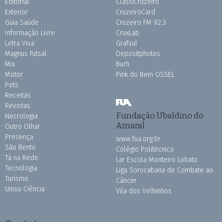
Editorial
ClassiCruzeiro
Exterior
CruzeiroCard
Guia Saúde
Cruzeiro FM 92.3
Informação Livre
CruxLab
Letra Viva
Grafsul
Magnus Futsal
Depositphotos
Mix
Burh
Motor
Pink do Bem OSSEL
Pets
Receitas
Revistas
Fundação Ubaldino do
Necrologia
Amaral
Outro Olhar
Presença
www.fua.org.br
São Bento
Colégio Politécnico
Tá na Rede
Lar Escola Monteiro Lobato
Tecnologia
Liga Sorocabana de Combate ao
Turismo
Câncer
Uniso Ciência
Vila dos Velhinhos