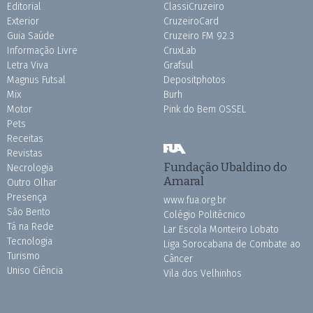
Editorial
ClassiCruzeiro
Exterior
CruzeiroCard
Guia Saúde
Cruzeiro FM 92.3
Informação Livre
CruxLab
Letra Viva
Grafsul
Magnus Futsal
Depositphotos
Mix
Burh
Motor
Pink do Bem OSSEL
Pets
Receitas
Revistas
Fundação Ubaldino do
Necrologia
Amaral
Outro Olhar
Presença
www.fua.org.br
São Bento
Colégio Politécnico
Tá na Rede
Lar Escola Monteiro Lobato
Tecnologia
Liga Sorocabana de Combate ao
Turismo
Câncer
Uniso Ciência
Vila dos Velhinhos