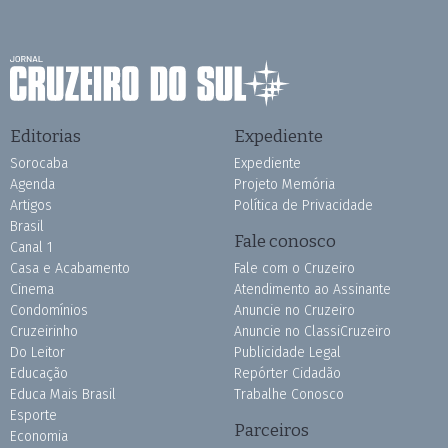
Editorias
Expediente
Sorocaba
Expediente
Agenda
Projeto Memória
Artigos
Política de Privacidade
Brasil
Fale conosco
Canal 1
Casa e Acabamento
Fale com o Cruzeiro
Cinema
Atendimento ao Assinante
Condomínios
Anuncie no Cruzeiro
Cruzeirinho
Anuncie no ClassiCruzeiro
Do Leitor
Publicidade Legal
Educação
Repórter Cidadão
Educa Mais Brasil
Trabalhe Conosco
Esporte
Parceiros
Economia