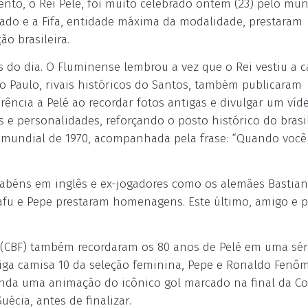
nto, o Rei Pelé, foi muito celebrado ontem (23) pelo mu
ssado e a Fifa, entidade máxima da modalidade, prestaram
o brasileira.
do dia. O Fluminense lembrou a vez que o Rei vestiu a 
o Paulo, rivais históricos do Santos, também publicaram
rência a Pelé ao recordar fotos antigas e divulgar um ví
 e personalidades, reforçando o posto histórico do brasil
mundial de 1970, acompanhada pela frase: “Quando você
abéns em inglês e ex-jogadores como os alemães Bastian
Cafu e Pepe prestaram homenagens. Este último, amigo e p
ol (CBF) também recordaram os 80 anos de Pelé em uma sér
tiga camisa 10 da seleção feminina, Pepe e Ronaldo Fen
nda uma animação do icônico gol marcado na final da C
cia, antes de finalizar.