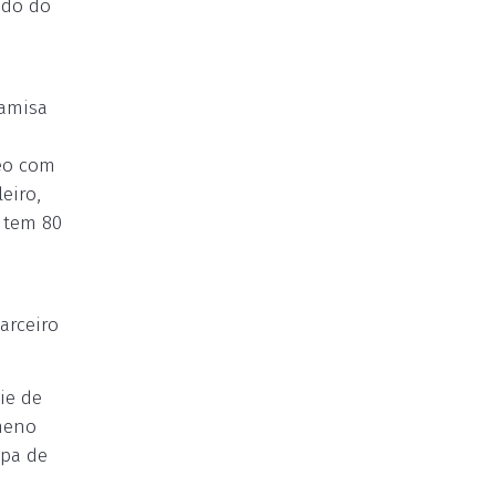
ndo do
camisa
deo com
eiro,
 tem 80
arceiro
ie de
ômeno
opa de