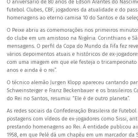
O aniversário de 80 anos de Edson Arantes do Nascime
futebol. Clubes, CBF, jogadores da atualidade e do pa
homenagens ao eterno camisa 10 do Santos e da seleçã
O Peixe abriu as comemorações nos primeiros minutos 
do clube em um amistoso na Nigéria. Corinthians e Sã
mensagens. O perfil da Copa do Mundo da Fifa fez reve
vários depoimentos atuais e históricos de ex-jogadores
com uma imagem em que ele festeja o tricampeonato 
anos e ainda é o rei”.
O técnico alemão Jurgen Klopp apareceu cantando par
Schweinsteiger e Franz Beckenbauer e os brasileiros 
do Rei no Santos, resumiu: “Ele é de outro planeta”.
As redes sociais da Confederação Brasileira de Futeb
postagens com vídeos de ex-jogadores como Sissi, an
prestando homenagens ao Rei. A entidade publicou ai
1958, em que Pelé dá um chapéu em um marcador da Sué