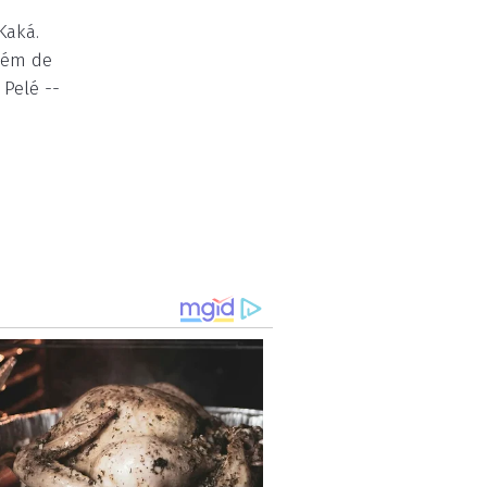
Kaká.
lém de
Pelé --