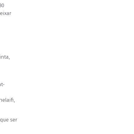
30
eixar
inta,
nt-
elaifi,
 que ser