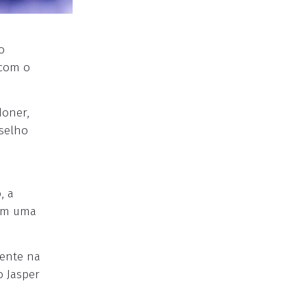
o
 com o
doner,
nselho
, a
 em uma
mente na
o Jasper