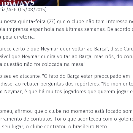
cia/AFP (05/08/2015)
u nesta quinta-feira (27) que o clube não tem interesse n
ela imprensa espanhola nas últimas semanas. De acordo
 pela diretoria.
 parece certo é que Neymar quer voltar ao Barça", disse Car
vável que Neymar queira voltar ao Barça, mas nós, do co
sa questão não foi colocada na mesa."
 seu ex-atacante. "O fato do Barça estar preocupado em
 disse, ao rebater perguntas dos repórteres. "No momento
om Neymar, é que há muitos jogadores que querem jogar
artomeu, afirmou que o clube no momento está focado so
erramento de contratos. Foi o que aconteceu com o goleir
seu lugar, o clube contratou o brasileiro Neto.