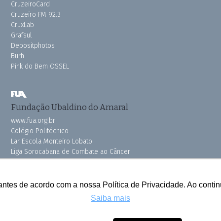
CruzeiroCard
Cruzeiro FM 92.3
CruxLab
Grafsul
Depositphotos
Burh
Pink do Bem OSSEL
Fundação Ubaldino do Amaral
www.fua.org.br
Colégio Politécnico
Lar Escola Monteiro Lobato
Liga Sorocabana de Combate ao Câncer
Vila dos Velhinhos
antes de acordo com a nossa Política de Privacidade. Ao cont
Saiba mais