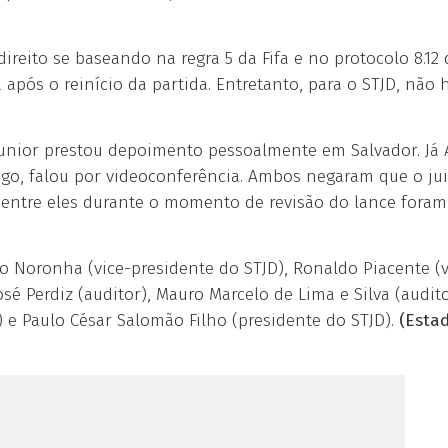
reito se baseando na regra 5 da Fifa e no protocolo 8.12 
 após o reinício da partida. Entretanto, para o STJD, não
 Junior prestou depoimento pessoalmente em Salvador. Já
jogo, falou por videoconferência. Ambos negaram que o ju
a entre eles durante o momento de revisão do lance foram
o Noronha (vice-presidente do STJD), Ronaldo Piacente (v
osé Perdiz (auditor), Mauro Marcelo de Lima e Silva (audito
) e Paulo César Salomão Filho (presidente do STJD).
(Esta