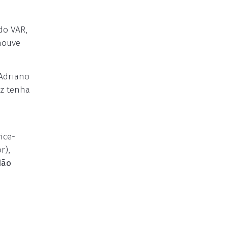
do VAR,
 houve
 Adriano
iz tenha
ice-
r),
dão