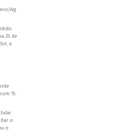
reco/Ag.
pedido
ia 25 de
dor, e
erde
com 15.
clube
ltar o
ou o