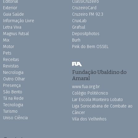
Editorial
ClassiCruzeiro
Exterior
CruzeiroCard
Guia Saúde
Cruzeiro FM 92.3
Informação Livre
CruxLab
Letra Viva
Grafsul
Magnus Futsal
Depositphotos
Mix
Burh
Motor
Pink do Bem OSSEL
Pets
Receitas
Revistas
Fundação Ubaldino do
Necrologia
Amaral
Outro Olhar
Presença
www.fua.org.br
São Bento
Colégio Politécnico
Tá na Rede
Lar Escola Monteiro Lobato
Tecnologia
Liga Sorocabana de Combate ao
Turismo
Câncer
Uniso Ciência
Vila dos Velhinhos