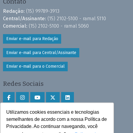
Contato
Redação:
(15) 99789-3913
Central/Assinante:
(15) 2102-5100 - ramal 5110
Comercial:
(15) 2102-5100 - ramal 5060
Enviar e-mail para Redação
Enviar e-mail para Central/Assinante
Enviar e-mail para o Comercial
Redes Sociais
Utilizamos cookies essenciais e tecnologias
Faça download do aplicativo
semelhantes de acordo com a nossa Política de
Privacidade. Ao continuar navegando, você
Play Store e App Store