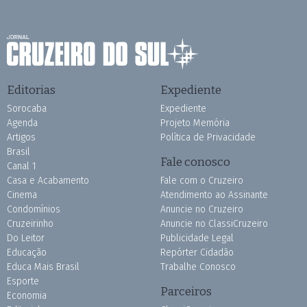
Editorias
Expediente
Sorocaba
Expediente
Agenda
Projeto Memória
Artigos
Política de Privacidade
Brasil
Fale conosco
Canal 1
Casa e Acabamento
Fale com o Cruzeiro
Cinema
Atendimento ao Assinante
Condomínios
Anuncie no Cruzeiro
Cruzeirinho
Anuncie no ClassiCruzeiro
Do Leitor
Publicidade Legal
Educação
Repórter Cidadão
Educa Mais Brasil
Trabalhe Conosco
Esporte
Parceiros
Economia