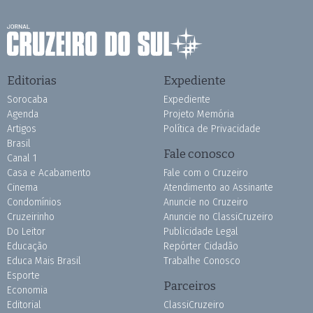
Editorias
Expediente
Sorocaba
Expediente
Agenda
Projeto Memória
Artigos
Política de Privacidade
Brasil
Fale conosco
Canal 1
Casa e Acabamento
Fale com o Cruzeiro
Cinema
Atendimento ao Assinante
Condomínios
Anuncie no Cruzeiro
Cruzeirinho
Anuncie no ClassiCruzeiro
Do Leitor
Publicidade Legal
Educação
Repórter Cidadão
Educa Mais Brasil
Trabalhe Conosco
Esporte
Parceiros
Economia
Editorial
ClassiCruzeiro