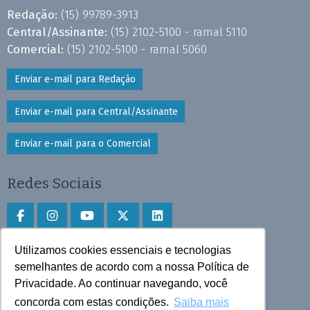
Redação:
(15) 99789-3913
Central/Assinante:
(15) 2102-5100 - ramal 5110
Comercial:
(15) 2102-5100 - ramal 5060
Enviar e-mail para Redação
Enviar e-mail para Central/Assinante
Enviar e-mail para o Comercial
Redes Sociais
Utilizamos cookies essenciais e tecnologias
Faça download do aplicativo
semelhantes de acordo com a nossa Política de
Privacidade. Ao continuar navegando, você
Play Store e App Store
concorda com estas condições.
Saiba mais