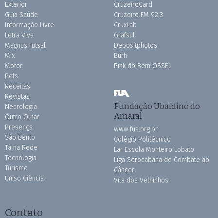
Exterior
CruzeiroCard
Guia Saúde
Cruzeiro FM 92.3
Informação Livre
CruxLab
Letra Viva
Grafsul
Magnus Futsal
Depositphotos
Mix
Burh
Motor
Pink do Bem OSSEL
Pets
Receitas
Revistas
Fundação Ubaldino do
Necrologia
Amaral
Outro Olhar
Presença
www.fua.org.br
São Bento
Colégio Politécnico
Tá na Rede
Lar Escola Monteiro Lobato
Tecnologia
Liga Sorocabana de Combate ao
Turismo
Câncer
Uniso Ciência
Vila dos Velhinhos
Contato