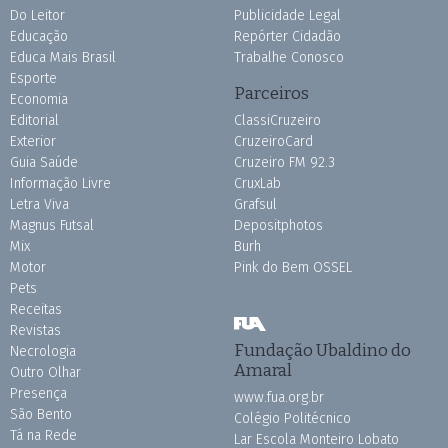
Do Leitor
Publicidade Legal
Educação
Repórter Cidadão
Educa Mais Brasil
Trabalhe Conosco
Esporte
Parceiros
Economia
Editorial
ClassiCruzeiro
Exterior
CruzeiroCard
Guia Saúde
Cruzeiro FM 92.3
Informação Livre
CruxLab
Letra Viva
Grafsul
Magnus Futsal
Depositphotos
Mix
Burh
Motor
Pink do Bem OSSEL
Pets
Receitas
Revistas
Fundação Ubaldino do
Necrologia
Amaral
Outro Olhar
Presença
www.fua.org.br
São Bento
Colégio Politécnico
Tá na Rede
Lar Escola Monteiro Lobato