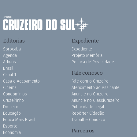
Editorias
Expediente
Sorocaba
Expediente
Agenda
Projeto Memória
Artigos
Política de Privacidade
Brasil
Fale conosco
Canal 1
Casa e Acabamento
Fale com o Cruzeiro
Cinema
Atendimento ao Assinante
Condomínios
Anuncie no Cruzeiro
Cruzeirinho
Anuncie no ClassiCruzeiro
Do Leitor
Publicidade Legal
Educação
Repórter Cidadão
Educa Mais Brasil
Trabalhe Conosco
Esporte
Parceiros
Economia