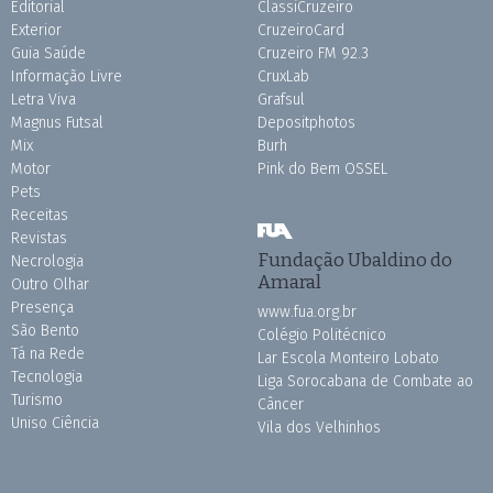
Editorial
ClassiCruzeiro
Exterior
CruzeiroCard
Guia Saúde
Cruzeiro FM 92.3
Informação Livre
CruxLab
Letra Viva
Grafsul
Magnus Futsal
Depositphotos
Mix
Burh
Motor
Pink do Bem OSSEL
Pets
Receitas
Revistas
Fundação Ubaldino do
Necrologia
Amaral
Outro Olhar
Presença
www.fua.org.br
São Bento
Colégio Politécnico
Tá na Rede
Lar Escola Monteiro Lobato
Tecnologia
Liga Sorocabana de Combate ao
Turismo
Câncer
Uniso Ciência
Vila dos Velhinhos