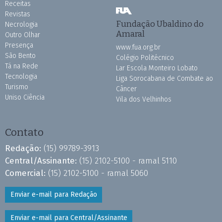
Receitas
Revistas
Fundação Ubaldino do
Necrologia
Amaral
Outro Olhar
Presença
www.fua.org.br
São Bento
Colégio Politécnico
Tá na Rede
Lar Escola Monteiro Lobato
Tecnologia
Liga Sorocabana de Combate ao
Turismo
Câncer
Uniso Ciência
Vila dos Velhinhos
Contato
Redação:
(15) 99789-3913
Central/Assinante:
(15) 2102-5100 - ramal 5110
Comercial:
(15) 2102-5100 - ramal 5060
Enviar e-mail para Redação
Enviar e-mail para Central/Assinante