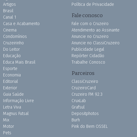
Artigos
Política de Privacidade
Brasil
Fale conosco
Canal 1
Casa e Acabamento
Fale com o Cruzeiro
Cinema
Atendimento ao Assinante
Condomínios
Anuncie no Cruzeiro
Cruzeirinho
Anuncie no ClassiCruzeiro
Do Leitor
Publicidade Legal
Educação
Repórter Cidadão
Educa Mais Brasil
Trabalhe Conosco
Esporte
Parceiros
Economia
Editorial
ClassiCruzeiro
Exterior
CruzeiroCard
Guia Saúde
Cruzeiro FM 92.3
Informação Livre
CruxLab
Letra Viva
Grafsul
Magnus Futsal
Depositphotos
Mix
Burh
Motor
Pink do Bem OSSEL
Pets