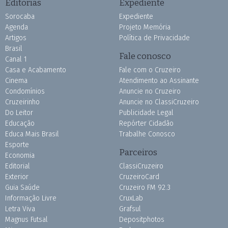
Editorias
Expediente
Sorocaba
Expediente
Agenda
Projeto Memória
Artigos
Política de Privacidade
Brasil
Fale conosco
Canal 1
Casa e Acabamento
Fale com o Cruzeiro
Cinema
Atendimento ao Assinante
Condomínios
Anuncie no Cruzeiro
Cruzeirinho
Anuncie no ClassiCruzeiro
Do Leitor
Publicidade Legal
Educação
Repórter Cidadão
Educa Mais Brasil
Trabalhe Conosco
Esporte
Parceiros
Economia
Editorial
ClassiCruzeiro
Exterior
CruzeiroCard
Guia Saúde
Cruzeiro FM 92.3
Informação Livre
CruxLab
Letra Viva
Grafsul
Magnus Futsal
Depositphotos