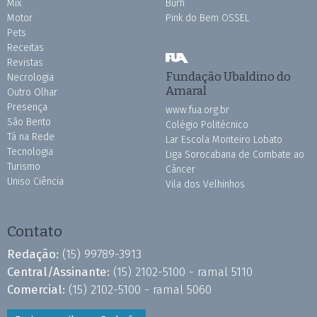
Mix
Burh
Motor
Pink do Bem OSSEL
Pets
Receitas
Revistas
Fundação Ubaldino do
Necrologia
Amaral
Outro Olhar
Presença
www.fua.org.br
São Bento
Colégio Politécnico
Tá na Rede
Lar Escola Monteiro Lobato
Tecnologia
Liga Sorocabana de Combate ao
Turismo
Câncer
Uniso Ciência
Vila dos Velhinhos
Contato
Redação:
(15) 99789-3913
Central/Assinante:
(15) 2102-5100 - ramal 5110
Comercial:
(15) 2102-5100 - ramal 5060