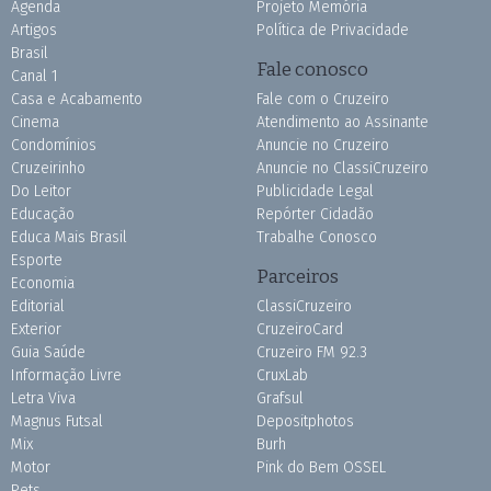
Agenda
Projeto Memória
Artigos
Política de Privacidade
Brasil
Fale conosco
Canal 1
Casa e Acabamento
Fale com o Cruzeiro
Cinema
Atendimento ao Assinante
Condomínios
Anuncie no Cruzeiro
Cruzeirinho
Anuncie no ClassiCruzeiro
Do Leitor
Publicidade Legal
Educação
Repórter Cidadão
Educa Mais Brasil
Trabalhe Conosco
Esporte
Parceiros
Economia
Editorial
ClassiCruzeiro
Exterior
CruzeiroCard
Guia Saúde
Cruzeiro FM 92.3
Informação Livre
CruxLab
Letra Viva
Grafsul
Magnus Futsal
Depositphotos
Mix
Burh
Motor
Pink do Bem OSSEL
Pets