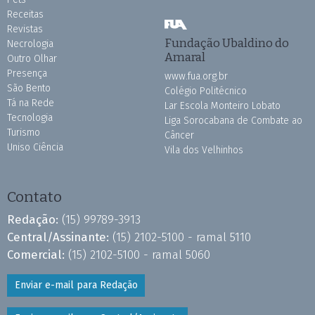
Receitas
Revistas
Fundação Ubaldino do
Necrologia
Amaral
Outro Olhar
Presença
www.fua.org.br
São Bento
Colégio Politécnico
Tá na Rede
Lar Escola Monteiro Lobato
Tecnologia
Liga Sorocabana de Combate ao
Turismo
Câncer
Uniso Ciência
Vila dos Velhinhos
Contato
Redação:
(15) 99789-3913
Central/Assinante:
(15) 2102-5100 - ramal 5110
Comercial:
(15) 2102-5100 - ramal 5060
Enviar e-mail para Redação