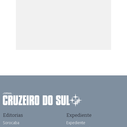
Editorias
Expediente
Sorocaba
Expediente