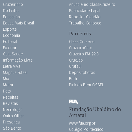
Cruzeirinho
Anuncie no ClassiCruzeiro
Do Leitor
Publicidade Legal
Educação
Repórter Cidadão
Educa Mais Brasil
Trabalhe Conosco
Esporte
Parceiros
Economia
Editorial
ClassiCruzeiro
Exterior
CruzeiroCard
Guia Saúde
Cruzeiro FM 92.3
Informação Livre
CruxLab
Letra Viva
Grafsul
Magnus Futsal
Depositphotos
Mix
Burh
Motor
Pink do Bem OSSEL
Pets
Receitas
Revistas
Fundação Ubaldino do
Necrologia
Amaral
Outro Olhar
Presença
www.fua.org.br
São Bento
Colégio Politécnico