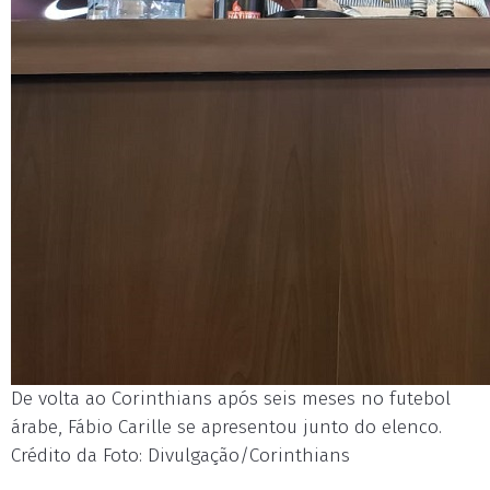
De volta ao Corinthians após seis meses no futebol
árabe, Fábio Carille se apresentou junto do elenco.
Crédito da Foto: Divulgação/Corinthians