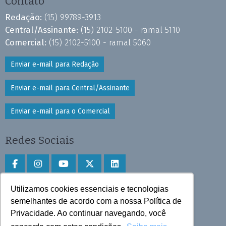
Contato
Redação:
(15) 99789-3913
Central/Assinante:
(15) 2102-5100 - ramal 5110
Comercial:
(15) 2102-5100 - ramal 5060
Enviar e-mail para Redação
Enviar e-mail para Central/Assinante
Enviar e-mail para o Comercial
Redes Sociais
Utilizamos cookies essenciais e tecnologias
Faça download do aplicativo
semelhantes de acordo com a nossa Política de
Privacidade. Ao continuar navegando, você
Play Store e App Store