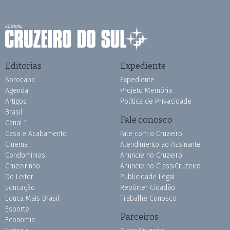
Editorias
Expediente
Sorocaba
Expediente
Agenda
Projeto Memória
Artigos
Política de Privacidade
Brasil
Fale conosco
Canal 1
Casa e Acabamento
Fale com o Cruzeiro
Cinema
Atendimento ao Assinante
Condomínios
Anuncie no Cruzeiro
Cruzeirinho
Anuncie no ClassiCruzeiro
Do Leitor
Publicidade Legal
Educação
Repórter Cidadão
Educa Mais Brasil
Trabalhe Conosco
Esporte
Parceiros
Economia