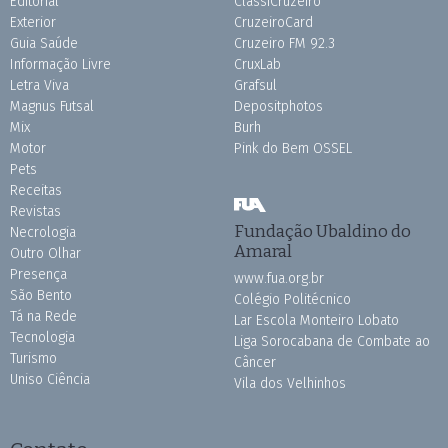
Editorial
ClassiCruzeiro
Exterior
CruzeiroCard
Guia Saúde
Cruzeiro FM 92.3
Informação Livre
CruxLab
Letra Viva
Grafsul
Magnus Futsal
Depositphotos
Mix
Burh
Motor
Pink do Bem OSSEL
Pets
Receitas
Revistas
Fundação Ubaldino do
Necrologia
Amaral
Outro Olhar
Presença
www.fua.org.br
São Bento
Colégio Politécnico
Tá na Rede
Lar Escola Monteiro Lobato
Tecnologia
Liga Sorocabana de Combate ao
Turismo
Câncer
Uniso Ciência
Vila dos Velhinhos