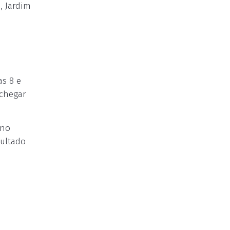
, Jardim
as 8 e
 chegar
 no
sultado