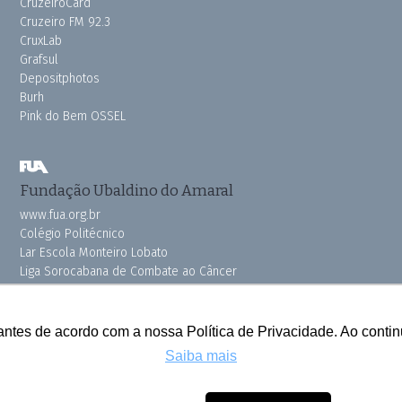
CruzeiroCard
Cruzeiro FM 92.3
CruxLab
Grafsul
Depositphotos
Burh
Pink do Bem OSSEL
Fundação Ubaldino do Amaral
www.fua.org.br
Colégio Politécnico
Lar Escola Monteiro Lobato
Liga Sorocabana de Combate ao Câncer
Vila dos Velhinhos
antes de acordo com a nossa Política de Privacidade. Ao cont
Saiba mais
Todos os direitos reservados © 2025 Cruzeiro do Sul