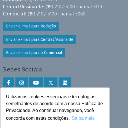
Central/Assinante:
(15) 2102-5100 - ramal 5110
Comercial:
(15) 2102-5100 - ramal 5060
Enviar e-mail para Redação
Enviar e-mail para Central/Assinante
Enviar e-mail para o Comercial
Redes Sociais
Utilizamos cookies essenciais e tecnologias
Faça download do aplicativo
semelhantes de acordo com a nossa Política de
Privacidade. Ao continuar navegando, você
Play Store e App Store
concorda com estas condições.
Saiba mais