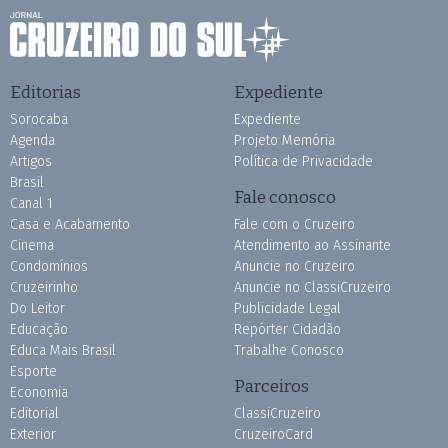
Editorias
Expediente
Sorocaba
Expediente
Agenda
Projeto Memória
Artigos
Política de Privacidade
Brasil
Fale conosco
Canal 1
Casa e Acabamento
Fale com o Cruzeiro
Cinema
Atendimento ao Assinante
Condomínios
Anuncie no Cruzeiro
Cruzeirinho
Anuncie no ClassiCruzeiro
Do Leitor
Publicidade Legal
Educação
Repórter Cidadão
Educa Mais Brasil
Trabalhe Conosco
Esporte
Parceiros
Economia
Editorial
ClassiCruzeiro
Exterior
CruzeiroCard