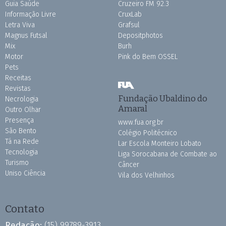
Guia Saúde
Cruzeiro FM 92.3
Informação Livre
CruxLab
Letra Viva
Grafsul
Magnus Futsal
Depositphotos
Mix
Burh
Motor
Pink do Bem OSSEL
Pets
Receitas
Revistas
Fundação Ubaldino do
Necrologia
Amaral
Outro Olhar
Presença
www.fua.org.br
São Bento
Colégio Politécnico
Tá na Rede
Lar Escola Monteiro Lobato
Tecnologia
Liga Sorocabana de Combate ao
Turismo
Câncer
Uniso Ciência
Vila dos Velhinhos
Contato
Redação:
(15) 99789-3913