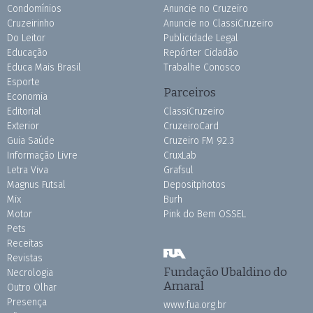
Condomínios
Anuncie no Cruzeiro
Cruzeirinho
Anuncie no ClassiCruzeiro
Do Leitor
Publicidade Legal
Educação
Repórter Cidadão
Educa Mais Brasil
Trabalhe Conosco
Esporte
Parceiros
Economia
Editorial
ClassiCruzeiro
Exterior
CruzeiroCard
Guia Saúde
Cruzeiro FM 92.3
Informação Livre
CruxLab
Letra Viva
Grafsul
Magnus Futsal
Depositphotos
Mix
Burh
Motor
Pink do Bem OSSEL
Pets
Receitas
Revistas
Fundação Ubaldino do
Necrologia
Amaral
Outro Olhar
Presença
www.fua.org.br