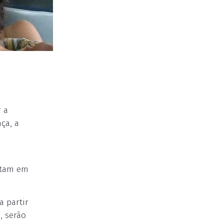
r a
ça, a
e
ntam em
a partir
, serão