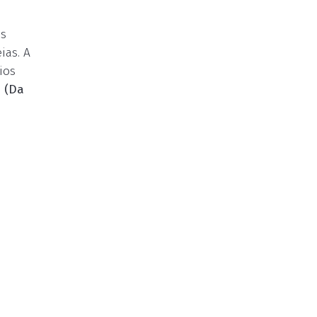
as
ias. A
ios
.
(Da