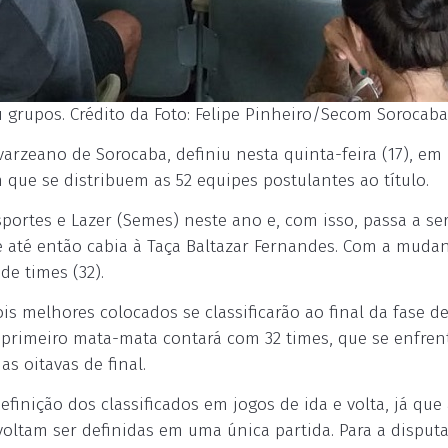
 grupos. Crédito da Foto: Felipe Pinheiro/Secom Sorocaba
varzeano de Sorocaba, definiu nesta quinta-feira (17), em
que se distribuem as 52 equipes postulantes ao título.
portes e Lazer (Semes) neste ano e, com isso, passa a se
e até então cabia à Taça Baltazar Fernandes. Com a mudan
de times (32).
s melhores colocados se classificarão ao final da fase d
O primeiro mata-mata contará com 32 times, que se enfre
s oitavas de final.
finição dos classificados em jogos de ida e volta, já que 
voltam ser definidas em uma única partida. Para a disputa