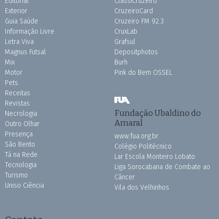
Editorial
ClassiCruzeiro
Exterior
CruzeiroCard
Guia Saúde
Cruzeiro FM 92.3
Informação Livre
CruxLab
Letra Viva
Grafsul
Magnus Futsal
Depositphotos
Mix
Burh
Motor
Pink do Bem OSSEL
Pets
Receitas
Revistas
Fundação Ubaldino do
Necrologia
Amaral
Outro Olhar
Presença
www.fua.org.br
São Bento
Colégio Politécnico
Tá na Rede
Lar Escola Monteiro Lobato
Tecnologia
Liga Sorocabana de Combate ao
Turismo
Câncer
Uniso Ciência
Vila dos Velhinhos