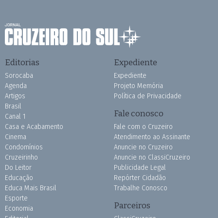
Editorias
Expediente
Sorocaba
Expediente
Agenda
Projeto Memória
Artigos
Política de Privacidade
Brasil
Fale conosco
Canal 1
Casa e Acabamento
Fale com o Cruzeiro
Cinema
Atendimento ao Assinante
Condomínios
Anuncie no Cruzeiro
Cruzeirinho
Anuncie no ClassiCruzeiro
Do Leitor
Publicidade Legal
Educação
Repórter Cidadão
Educa Mais Brasil
Trabalhe Conosco
Esporte
Parceiros
Economia