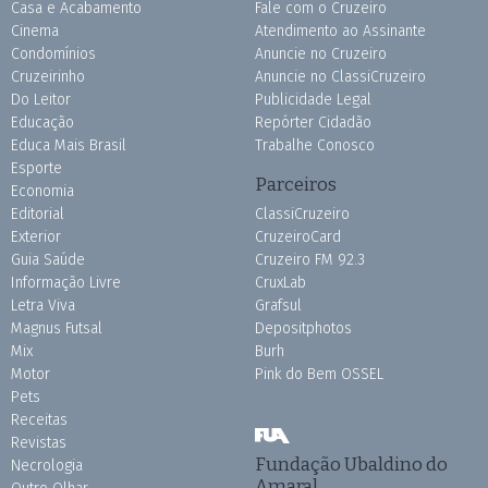
Casa e Acabamento
Fale com o Cruzeiro
Cinema
Atendimento ao Assinante
Condomínios
Anuncie no Cruzeiro
Cruzeirinho
Anuncie no ClassiCruzeiro
Do Leitor
Publicidade Legal
Educação
Repórter Cidadão
Educa Mais Brasil
Trabalhe Conosco
Esporte
Parceiros
Economia
Editorial
ClassiCruzeiro
Exterior
CruzeiroCard
Guia Saúde
Cruzeiro FM 92.3
Informação Livre
CruxLab
Letra Viva
Grafsul
Magnus Futsal
Depositphotos
Mix
Burh
Motor
Pink do Bem OSSEL
Pets
Receitas
Revistas
Fundação Ubaldino do
Necrologia
Amaral