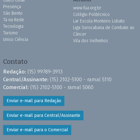
Outro Olhar
Presença
www.fua.org.br
São Bento
Colégio Politécnico
Tá na Rede
Lar Escola Monteiro Lobato
Tecnologia
Liga Sorocabana de Combate ao
Turismo
Câncer
Uniso Ciência
Vila dos Velhinhos
Contato
Redação:
(15) 99789-3913
Central/Assinante:
(15) 2102-5100 - ramal 5110
Comercial:
(15) 2102-5100 - ramal 5060
Enviar e-mail para Redação
Enviar e-mail para Central/Assinante
Enviar e-mail para o Comercial