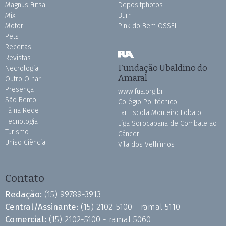
Magnus Futsal
Depositphotos
Mix
Burh
Motor
Pink do Bem OSSEL
Pets
Receitas
Revistas
Fundação Ubaldino do
Necrologia
Amaral
Outro Olhar
Presença
www.fua.org.br
São Bento
Colégio Politécnico
Tá na Rede
Lar Escola Monteiro Lobato
Tecnologia
Liga Sorocabana de Combate ao
Turismo
Câncer
Uniso Ciência
Vila dos Velhinhos
Contato
Redação:
(15) 99789-3913
Central/Assinante:
(15) 2102-5100 - ramal 5110
Comercial:
(15) 2102-5100 - ramal 5060