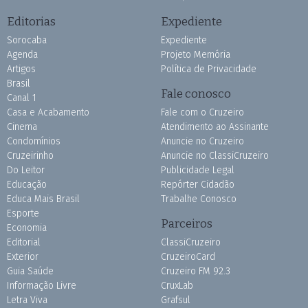
Editorias
Expediente
Sorocaba
Expediente
Agenda
Projeto Memória
Artigos
Política de Privacidade
Brasil
Fale conosco
Canal 1
Casa e Acabamento
Fale com o Cruzeiro
Cinema
Atendimento ao Assinante
Condomínios
Anuncie no Cruzeiro
Cruzeirinho
Anuncie no ClassiCruzeiro
Do Leitor
Publicidade Legal
Educação
Repórter Cidadão
Educa Mais Brasil
Trabalhe Conosco
Esporte
Parceiros
Economia
Editorial
ClassiCruzeiro
Exterior
CruzeiroCard
Guia Saúde
Cruzeiro FM 92.3
Informação Livre
CruxLab
Letra Viva
Grafsul