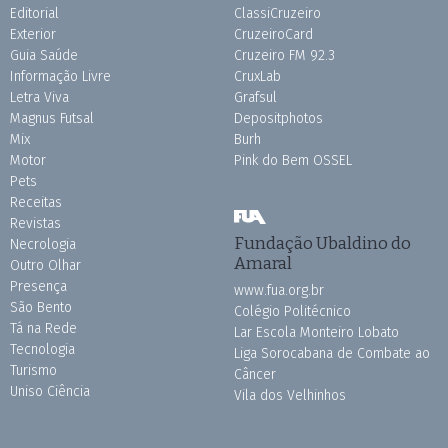
Editorial
ClassiCruzeiro
Exterior
CruzeiroCard
Guia Saúde
Cruzeiro FM 92.3
Informação Livre
CruxLab
Letra Viva
Grafsul
Magnus Futsal
Depositphotos
Mix
Burh
Motor
Pink do Bem OSSEL
Pets
Receitas
Revistas
Fundação Ubaldino do
Necrologia
Amaral
Outro Olhar
Presença
www.fua.org.br
São Bento
Colégio Politécnico
Tá na Rede
Lar Escola Monteiro Lobato
Tecnologia
Liga Sorocabana de Combate ao
Turismo
Câncer
Uniso Ciência
Vila dos Velhinhos