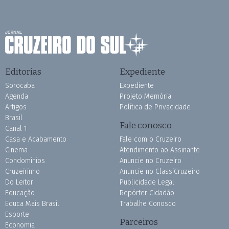
Editorias
Expediente
Sorocaba
Expediente
Agenda
Projeto Memória
Artigos
Política de Privacidade
Brasil
Fale conosco
Canal 1
Casa e Acabamento
Fale com o Cruzeiro
Cinema
Atendimento ao Assinante
Condomínios
Anuncie no Cruzeiro
Cruzeirinho
Anuncie no ClassiCruzeiro
Do Leitor
Publicidade Legal
Educação
Repórter Cidadão
Educa Mais Brasil
Trabalhe Conosco
Esporte
Parceiros
Economia