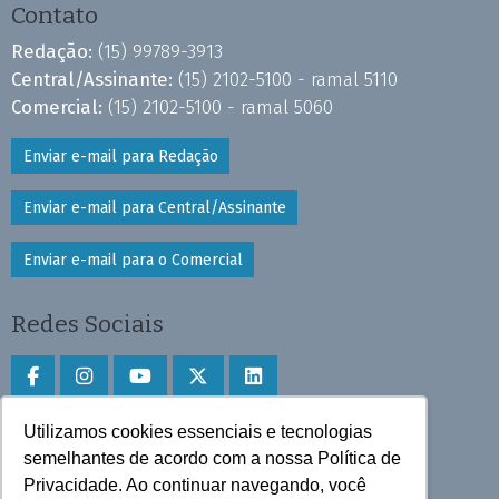
Contato
Redação:
(15) 99789-3913
Central/Assinante:
(15) 2102-5100 - ramal 5110
Comercial:
(15) 2102-5100 - ramal 5060
Enviar e-mail para Redação
Enviar e-mail para Central/Assinante
Enviar e-mail para o Comercial
Redes Sociais
Utilizamos cookies essenciais e tecnologias
Faça download do aplicativo
semelhantes de acordo com a nossa Política de
Play Store e App Store
Privacidade. Ao continuar navegando, você