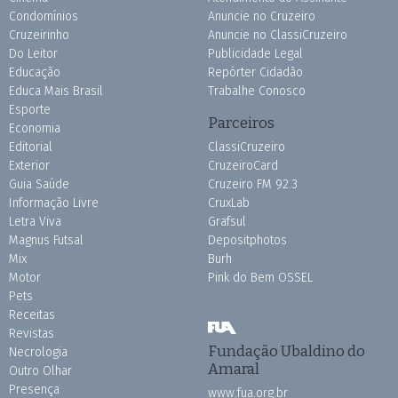
Condomínios
Anuncie no Cruzeiro
Cruzeirinho
Anuncie no ClassiCruzeiro
Do Leitor
Publicidade Legal
Educação
Repórter Cidadão
Educa Mais Brasil
Trabalhe Conosco
Esporte
Parceiros
Economia
Editorial
ClassiCruzeiro
Exterior
CruzeiroCard
Guia Saúde
Cruzeiro FM 92.3
Informação Livre
CruxLab
Letra Viva
Grafsul
Magnus Futsal
Depositphotos
Mix
Burh
Motor
Pink do Bem OSSEL
Pets
Receitas
Revistas
Fundação Ubaldino do
Necrologia
Amaral
Outro Olhar
Presença
www.fua.org.br