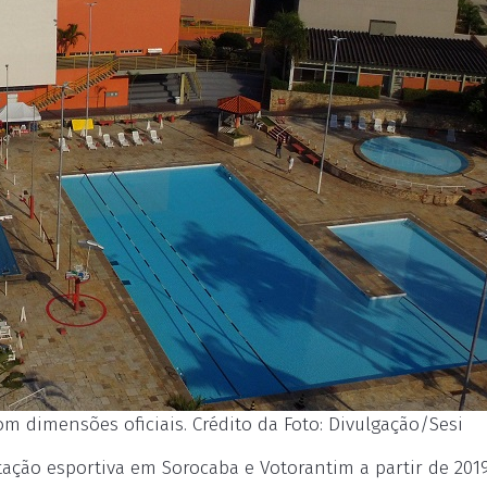
 dimensões oficiais. Crédito da Foto: Divulgação/Sesi
atação esportiva em Sorocaba e Votorantim a partir de 2019