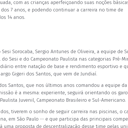
nuada, com as crianças aperfeiçoando suas noções básica
 dos 7 anos, e podendo continuar a carreira no time de
os 14 anos.
Sesi Sorocaba, Sergio Antunes de Oliveira, a equipe de 
al do Sesi e do Campeonato Paulista nas categorias Pré-Mi
mediário entre natação de base e rendimento esportivo e q
argo Gigeri dos Santos, que vem de Jundiaí.
o dos Santos, que nos últimos anos comandou a equipe da
issão é a mesma: experiente, seguirá orientando os garo
ulista Juvenil, Campeonato Brasileiro e Sul-Americano.
idos, tiverem o sonho de seguir carreira nas piscinas, o 
ina, em São Paulo -- e que participa das principais compe
há uma proposta de descentralização desse time pelas un