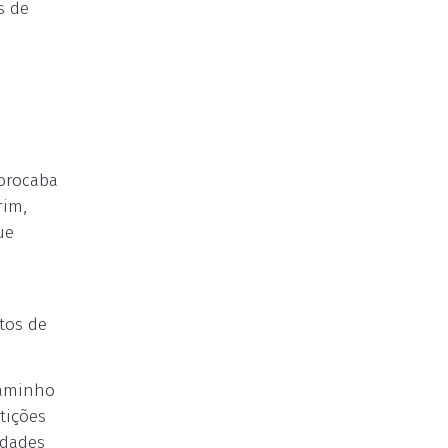
s de
Sorocaba
rim,
ue
tos de
caminho
tições
idades