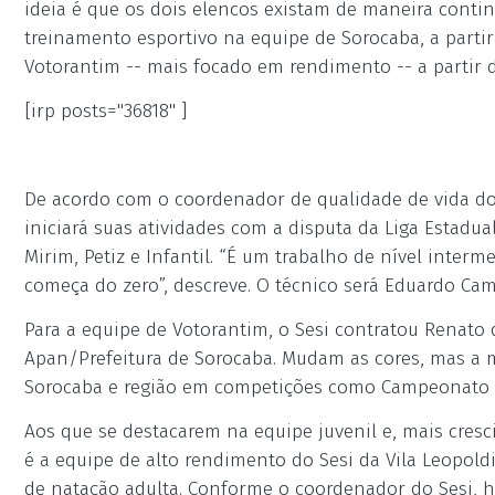
ideia é que os dois elencos existam de maneira conti
treinamento esportivo na equipe de Sorocaba, a partir
Votorantim -- mais focado em rendimento -- a partir d
[irp posts="36818" ]
De acordo com o coordenador de qualidade de vida do 
iniciará suas atividades com a disputa da Liga Estadu
Mirim, Petiz e Infantil. “É um trabalho de nível inter
começa do zero”, descreve. O técnico será Eduardo Cam
Para a equipe de Votorantim, o Sesi contratou Renat
Apan/Prefeitura de Sorocaba. Mudam as cores, mas a m
Sorocaba e região em competições como Campeonato Pa
Aos que se destacarem na equipe juvenil e, mais cresc
é a equipe de alto rendimento do Sesi da Vila Leopold
de natação adulta. Conforme o coordenador do Sesi, 