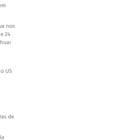
 em
ava nos
de 24
Shuai
 o US
ras de
la