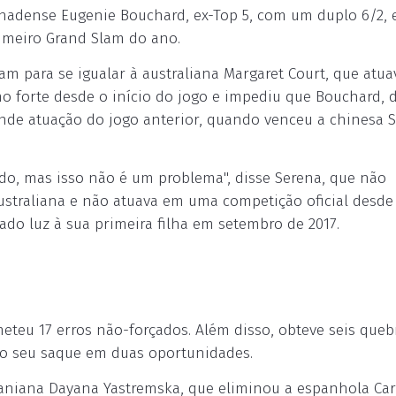
a canadense Eugenie Bouchard, ex-Top 5, com um duplo 6/2,
rimeiro Grand Slam do ano.
am para se igualar à australiana Margaret Court, que atu
o forte desde o início do jogo e impediu que Bouchard, 
rande atuação do jogo anterior, quando venceu a chinesa 
do, mas isso não é um problema", disse Serena, que não
ustraliana e não atuava em uma competição oficial desde
ado luz à sua primeira filha em setembro de 2017.
eteu 17 erros não-forçados. Além disso, obteve seis queb
 o seu saque em duas oportunidades.
raniana Dayana Yastremska, que eliminou a espanhola Car