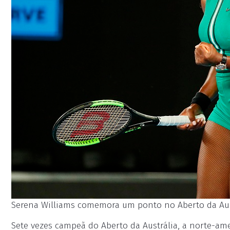
Serena Williams comemora um ponto no Aberto da Austr
Sete vezes campeã do Aberto da Austrália, a norte-am