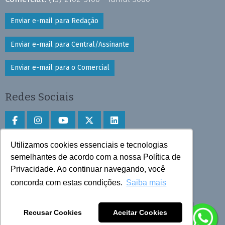
Enviar e-mail para Redação
Enviar e-mail para Central/Assinante
Enviar e-mail para o Comercial
Redes Sociais
Utilizamos cookies essenciais e tecnologias
Faça download do aplicativo
semelhantes de acordo com a nossa Política de
Privacidade. Ao continuar navegando, você
Play Store e App Store
concorda com estas condições.
Saiba mais
Todos os direitos reservados © 2025 Cruzeiro do Sul
Recusar Cookies
Aceitar Cookies