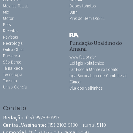
Magnus Futsal
Depositphotos
Mix
Burh
Motor
Pink do Bem OSSEL
Pets
Receitas
Revistas
Fundação Ubaldino do
Necrologia
Amaral
Outro Olhar
Presença
www.fua.org.br
São Bento
Colégio Politécnico
Tá na Rede
Lar Escola Monteiro Lobato
Tecnologia
Liga Sorocabana de Combate ao
Turismo
Câncer
Uniso Ciência
Vila dos Velhinhos
Contato
Redação:
(15) 99789-3913
Central/Assinante:
(15) 2102-5100 - ramal 5110
Comercial:
(15) 2102-5100 - ramal 5060