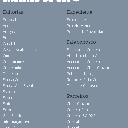
Editorias
Expediente
Sorocaba
Expediente
Agenda
Projeto Memória
Artigos
Política de Privacidade
Brasil
Fale conosco
Canal 1
Casa e Acabamento
Fale com o Cruzeiro
Cinema
Atendimento ao Assinante
Condomínios
Anuncie no Cruzeiro
Cruzeirinho
Anuncie no ClassiCruzeiro
Do Leitor
Publicidade Legal
Educação
Repórter Cidadão
Educa Mais Brasil
Trabalhe Conosco
Esporte
Parceiros
Economia
Editorial
ClassiCruzeiro
Exterior
CruzeiroCard
Guia Saúde
Cruzeiro FM 92.3
Informação Livre
CruxLab
Letra Viva
Grafsul