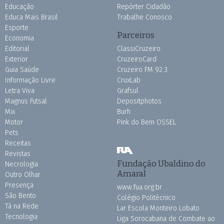
Educação
Repórter Cidadão
Educa Mais Brasil
Trabalhe Conosco
Esporte
Parceiros
Economia
Editorial
ClassiCruzeiro
Exterior
CruzeiroCard
Guia Saúde
Cruzeiro FM 92.3
Informação Livre
CruxLab
Letra Viva
Grafsul
Magnus Futsal
Depositphotos
Mix
Burh
Motor
Pink do Bem OSSEL
Pets
Receitas
Revistas
Fundação Ubaldino do
Necrologia
Amaral
Outro Olhar
Presença
www.fua.org.br
São Bento
Colégio Politécnico
Tá na Rede
Lar Escola Monteiro Lobato
Tecnologia
Liga Sorocabana de Combate ao