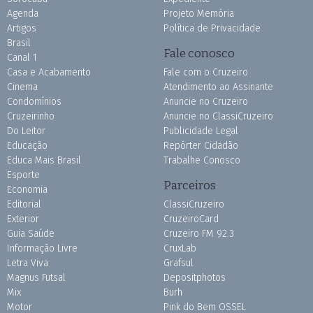
Agenda
Projeto Memória
Artigos
Política de Privacidade
Brasil
Fale conosco
Canal 1
Casa e Acabamento
Fale com o Cruzeiro
Cinema
Atendimento ao Assinante
Condomínios
Anuncie no Cruzeiro
Cruzeirinho
Anuncie no ClassiCruzeiro
Do Leitor
Publicidade Legal
Educação
Repórter Cidadão
Educa Mais Brasil
Trabalhe Conosco
Esporte
Parceiros
Economia
Editorial
ClassiCruzeiro
Exterior
CruzeiroCard
Guia Saúde
Cruzeiro FM 92.3
Informação Livre
CruxLab
Letra Viva
Grafsul
Magnus Futsal
Depositphotos
Mix
Burh
Motor
Pink do Bem OSSEL