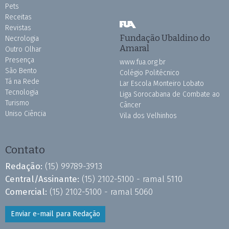
Pets
Receitas
Revistas
Fundação Ubaldino do
Necrologia
Amaral
Outro Olhar
Presença
www.fua.org.br
São Bento
Colégio Politécnico
Tá na Rede
Lar Escola Monteiro Lobato
Tecnologia
Liga Sorocabana de Combate ao
Turismo
Câncer
Uniso Ciência
Vila dos Velhinhos
Contato
Redação:
(15) 99789-3913
Central/Assinante:
(15) 2102-5100 - ramal 5110
Comercial:
(15) 2102-5100 - ramal 5060
Enviar e-mail para Redação