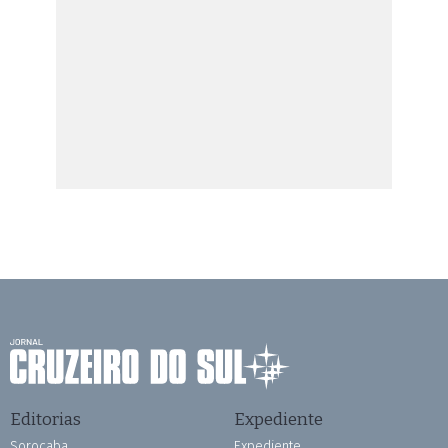
Editorias
Expediente
Sorocaba
Expediente