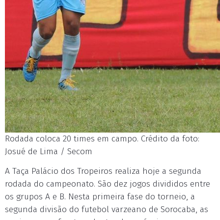
Rodada coloca 20 times em campo. Crédito da foto:
Josué de Lima / Secom
A Taça Palácio dos Tropeiros realiza hoje a segunda
rodada do campeonato. São dez jogos divididos entre
os grupos A e B. Nesta primeira fase do torneio, a
segunda divisão do futebol varzeano de Sorocaba, as