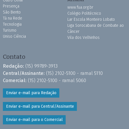
Outro Olhar
Presença
www.fua.org.br
São Bento
Colégio Politécnico
Tá na Rede
Lar Escola Monteiro Lobato
Tecnologia
Liga Sorocabana de Combate ao
Turismo
Câncer
Uniso Ciência
Vila dos Velhinhos
Contato
Redação:
(15) 99789-3913
Central/Assinante:
(15) 2102-5100 - ramal 5110
Comercial:
(15) 2102-5100 - ramal 5060
Enviar e-mail para Redação
Enviar e-mail para Central/Assinante
Enviar e-mail para o Comercial