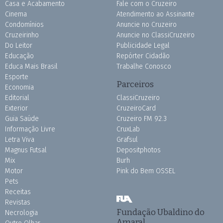
Casa e Acabamento
Fale com o Cruzeiro
Cinema
Atendimento ao Assinante
Condomínios
Anuncie no Cruzeiro
Cruzeirinho
Anuncie no ClassiCruzeiro
Do Leitor
Publicidade Legal
Educação
Repórter Cidadão
Educa Mais Brasil
Trabalhe Conosco
Esporte
Parceiros
Economia
Editorial
ClassiCruzeiro
Exterior
CruzeiroCard
Guia Saúde
Cruzeiro FM 92.3
Informação Livre
CruxLab
Letra Viva
Grafsul
Magnus Futsal
Depositphotos
Mix
Burh
Motor
Pink do Bem OSSEL
Pets
Receitas
Revistas
Fundação Ubaldino do
Necrologia
Amaral