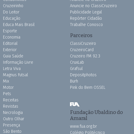
Cruzeirinho
Anuncie no ClassiCruzeiro
Do Leitor
Publicidade Legal
Educação
Repórter Cidadão
Educa Mais Brasil
Trabalhe Conosco
Esporte
Parceiros
Economia
Editorial
ClassiCruzeiro
Exterior
CruzeiroCard
Guia Saúde
Cruzeiro FM 92.3
Informação Livre
CruxLab
Letra Viva
Grafsul
Magnus Futsal
Depositphotos
Mix
Burh
Motor
Pink do Bem OSSEL
Pets
Receitas
Revistas
Fundação Ubaldino do
Necrologia
Amaral
Outro Olhar
Presença
www.fua.org.br
São Bento
Colégio Politécnico