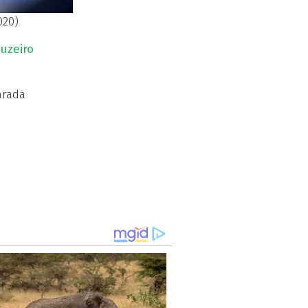
020)
uzeiro
arada