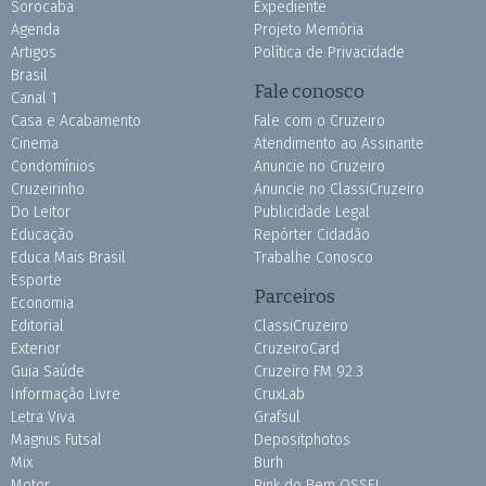
Sorocaba
Expediente
Agenda
Projeto Memória
Artigos
Política de Privacidade
Brasil
Fale conosco
Canal 1
Casa e Acabamento
Fale com o Cruzeiro
Cinema
Atendimento ao Assinante
Condomínios
Anuncie no Cruzeiro
Cruzeirinho
Anuncie no ClassiCruzeiro
Do Leitor
Publicidade Legal
Educação
Repórter Cidadão
Educa Mais Brasil
Trabalhe Conosco
Esporte
Parceiros
Economia
Editorial
ClassiCruzeiro
Exterior
CruzeiroCard
Guia Saúde
Cruzeiro FM 92.3
Informação Livre
CruxLab
Letra Viva
Grafsul
Magnus Futsal
Depositphotos
Mix
Burh
Motor
Pink do Bem OSSEL