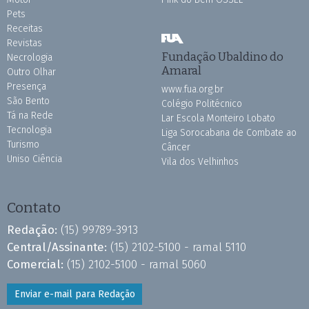
Pets
Receitas
Revistas
Fundação Ubaldino do
Necrologia
Amaral
Outro Olhar
Presença
www.fua.org.br
São Bento
Colégio Politécnico
Tá na Rede
Lar Escola Monteiro Lobato
Tecnologia
Liga Sorocabana de Combate ao
Turismo
Câncer
Uniso Ciência
Vila dos Velhinhos
Contato
Redação:
(15) 99789-3913
Central/Assinante:
(15) 2102-5100 - ramal 5110
Comercial:
(15) 2102-5100 - ramal 5060
Enviar e-mail para Redação