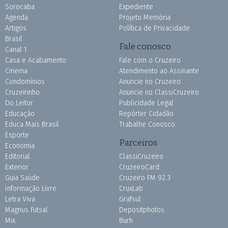
Sorocaba
Expediente
Agenda
Projeto Memória
Artigos
Política de Privacidade
Brasil
Fale conosco
Canal 1
Casa e Acabamento
Fale com o Cruzeiro
Cinema
Atendimento ao Assinante
Condomínios
Anuncie no Cruzeiro
Cruzeirinho
Anuncie no ClassiCruzeiro
Do Leitor
Publicidade Legal
Educação
Repórter Cidadão
Educa Mais Brasil
Trabalhe Conosco
Esporte
Parceiros
Economia
Editorial
ClassiCruzeiro
Exterior
CruzeiroCard
Guia Saúde
Cruzeiro FM 92.3
Informação Livre
CruxLab
Letra Viva
Grafsul
Magnus Futsal
Depositphotos
Mix
Burh