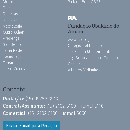
Motor
Pink do Bem OSSEL
Pets
Receitas
Revistas
Fundação Ubaldino do
Necrologia
Amaral
Outro Olhar
Presença
www.fua.org.br
São Bento
Colégio Politécnico
Tá na Rede
Lar Escola Monteiro Lobato
Tecnologia
Liga Sorocabana de Combate ao
Turismo
Câncer
Uniso Ciência
Vila dos Velhinhos
Contato
Redação:
(15) 99789-3913
Central/Assinante:
(15) 2102-5100 - ramal 5110
Comercial:
(15) 2102-5100 - ramal 5060
Enviar e-mail para Redação