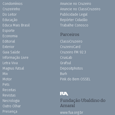
Condomínios
Anuncie no Cruzeiro
Cruzeirinho
Anuncie no ClassiCruzeiro
Do Leitor
Publicidade Legal
Educação
Repórter Cidadão
Educa Mais Brasil
Trabalhe Conosco
Esporte
Parceiros
Economia
Editorial
ClassiCruzeiro
Exterior
CruzeiroCard
Guia Saúde
Cruzeiro FM 92.3
Informação Livre
CruxLab
Letra Viva
Grafsul
Magnus Futsal
Depositphotos
Mix
Burh
Motor
Pink do Bem OSSEL
Pets
Receitas
Revistas
Fundação Ubaldino do
Necrologia
Amaral
Outro Olhar
Presença
www.fua.org.br