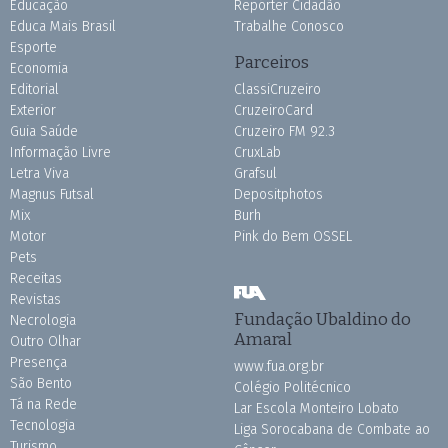
Educação
Repórter Cidadão
Educa Mais Brasil
Trabalhe Conosco
Esporte
Parceiros
Economia
Editorial
ClassiCruzeiro
Exterior
CruzeiroCard
Guia Saúde
Cruzeiro FM 92.3
Informação Livre
CruxLab
Letra Viva
Grafsul
Magnus Futsal
Depositphotos
Mix
Burh
Motor
Pink do Bem OSSEL
Pets
Receitas
Revistas
Fundação Ubaldino do
Necrologia
Amaral
Outro Olhar
Presença
www.fua.org.br
São Bento
Colégio Politécnico
Tá na Rede
Lar Escola Monteiro Lobato
Tecnologia
Liga Sorocabana de Combate ao
Turismo