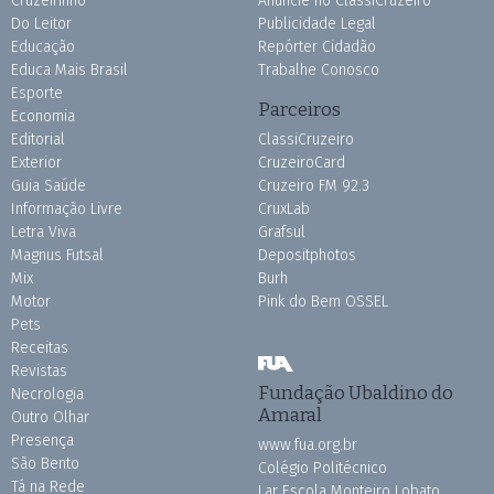
Cruzeirinho
Anuncie no ClassiCruzeiro
Do Leitor
Publicidade Legal
Educação
Repórter Cidadão
Educa Mais Brasil
Trabalhe Conosco
Esporte
Parceiros
Economia
Editorial
ClassiCruzeiro
Exterior
CruzeiroCard
Guia Saúde
Cruzeiro FM 92.3
Informação Livre
CruxLab
Letra Viva
Grafsul
Magnus Futsal
Depositphotos
Mix
Burh
Motor
Pink do Bem OSSEL
Pets
Receitas
Revistas
Fundação Ubaldino do
Necrologia
Amaral
Outro Olhar
Presença
www.fua.org.br
São Bento
Colégio Politécnico
Tá na Rede
Lar Escola Monteiro Lobato