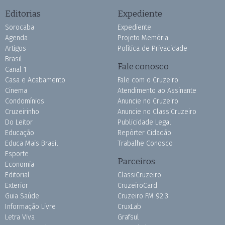
Editorias
Expediente
Sorocaba
Expediente
Agenda
Projeto Memória
Artigos
Política de Privacidade
Brasil
Fale conosco
Canal 1
Casa e Acabamento
Fale com o Cruzeiro
Cinema
Atendimento ao Assinante
Condomínios
Anuncie no Cruzeiro
Cruzeirinho
Anuncie no ClassiCruzeiro
Do Leitor
Publicidade Legal
Educação
Repórter Cidadão
Educa Mais Brasil
Trabalhe Conosco
Esporte
Parceiros
Economia
Editorial
ClassiCruzeiro
Exterior
CruzeiroCard
Guia Saúde
Cruzeiro FM 92.3
Informação Livre
CruxLab
Letra Viva
Grafsul