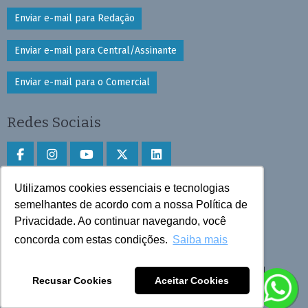
Enviar e-mail para Redação
Enviar e-mail para Central/Assinante
Enviar e-mail para o Comercial
Redes Sociais
Utilizamos cookies essenciais e tecnologias
Faça download do aplicativo
semelhantes de acordo com a nossa Política de
Privacidade. Ao continuar navegando, você
Play Store e App Store
concorda com estas condições.
Saiba mais
Todos os direitos reservados © 2025 Cruzeiro do Sul
Recusar Cookies
Aceitar Cookies