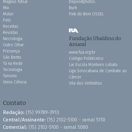
Magnus Futsal
Depositphotos
Mix
Burh
Motor
Pink do Bem OSSEL
Pets
Receitas
Revistas
Fundação Ubaldino do
Necrologia
Amaral
Outro Olhar
Presença
www.fua.org.br
São Bento
Colégio Politécnico
Tá na Rede
Lar Escola Monteiro Lobato
Tecnologia
Liga Sorocabana de Combate ao
Turismo
Câncer
Uniso Ciência
Vila dos Velhinhos
Contato
Redação:
(15) 99789-3913
Central/Assinante:
(15) 2102-5100 - ramal 5110
Comercial:
(15) 2102-5100 - ramal 5060