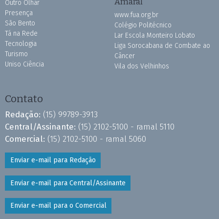
Amaral
Outro Olhar
Presença
www.fua.org.br
São Bento
Colégio Politécnico
Tá na Rede
Lar Escola Monteiro Lobato
Tecnologia
Liga Sorocabana de Combate ao
Turismo
Câncer
Uniso Ciência
Vila dos Velhinhos
Contato
Redação:
(15) 99789-3913
Central/Assinante:
(15) 2102-5100 - ramal 5110
Comercial:
(15) 2102-5100 - ramal 5060
Enviar e-mail para Redação
Enviar e-mail para Central/Assinante
Enviar e-mail para o Comercial