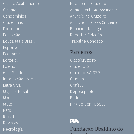
Casa e Acabamento
Fale com o Cruzeiro
Cinema
Atendimento ao Assinante
Condomínios
Anuncie no Cruzeiro
Cruzeirinho
Anuncie no ClassiCruzeiro
Do Leitor
Publicidade Legal
Educação
Repórter Cidadão
Educa Mais Brasil
Trabalhe Conosco
Esporte
Parceiros
Economia
Editorial
ClassiCruzeiro
Exterior
CruzeiroCard
Guia Saúde
Cruzeiro FM 92.3
Informação Livre
CruxLab
Letra Viva
Grafsul
Magnus Futsal
Depositphotos
Mix
Burh
Motor
Pink do Bem OSSEL
Pets
Receitas
Revistas
Fundação Ubaldino do
Necrologia