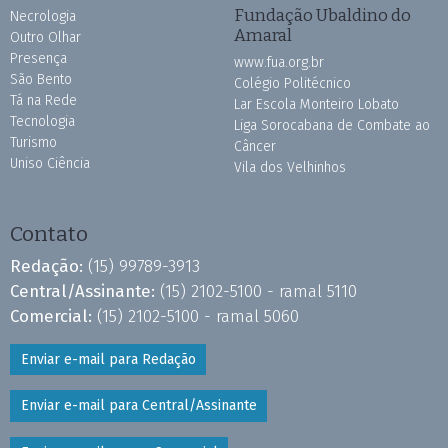
Fundação Ubaldino do
Necrologia
Amaral
Outro Olhar
Presença
www.fua.org.br
São Bento
Colégio Politécnico
Tá na Rede
Lar Escola Monteiro Lobato
Tecnologia
Liga Sorocabana de Combate ao
Turismo
Câncer
Uniso Ciência
Vila dos Velhinhos
Contato
Redação:
(15) 99789-3913
Central/Assinante:
(15) 2102-5100 - ramal 5110
Comercial:
(15) 2102-5100 - ramal 5060
Enviar e-mail para Redação
Enviar e-mail para Central/Assinante