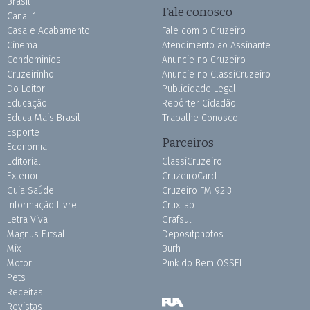
Brasil
Fale conosco
Canal 1
Casa e Acabamento
Fale com o Cruzeiro
Cinema
Atendimento ao Assinante
Condomínios
Anuncie no Cruzeiro
Cruzeirinho
Anuncie no ClassiCruzeiro
Do Leitor
Publicidade Legal
Educação
Repórter Cidadão
Educa Mais Brasil
Trabalhe Conosco
Esporte
Parceiros
Economia
Editorial
ClassiCruzeiro
Exterior
CruzeiroCard
Guia Saúde
Cruzeiro FM 92.3
Informação Livre
CruxLab
Letra Viva
Grafsul
Magnus Futsal
Depositphotos
Mix
Burh
Motor
Pink do Bem OSSEL
Pets
Receitas
Revistas