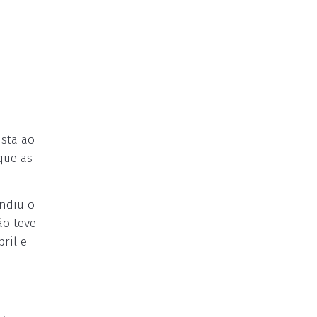
ista ao
que as
indiu o
ão teve
ril e