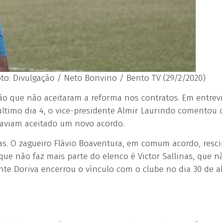
foto: Divulgação / Neto Bonvino / Bento TV (29/2/2020)
ão que não aceitaram a reforma nos contratos. Em entrev
último dia 4, o vice-presidente Almir Laurindo comentou 
haviam aceitado um novo acordo.
tas. O zagueiro Flávio Boaventura, em comum acordo, resc
que não faz mais parte do elenco é Victor Sallinas, que n
te Doriva encerrou o vínculo com o clube no dia 30 de ab