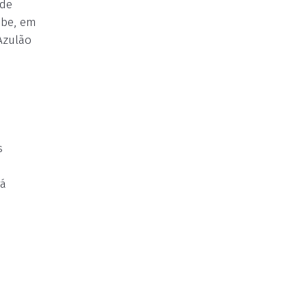
 de
ube, em
Azulão
s
rá