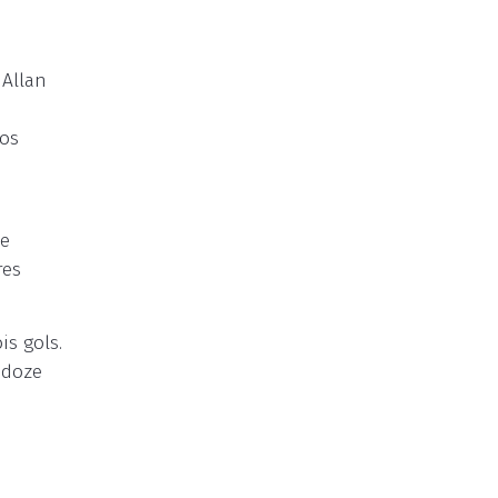
 Allan
aos
 e
res
s gols.
 doze