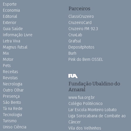
Esporte
Parceiros
Economia
Editorial
ClassiCruzeiro
Exterior
CruzeiroCard
Guia Saúde
Cruzeiro FM 92.3
Informação Livre
CruxLab
Letra Viva
Grafsul
Magnus Futsal
Depositphotos
Mix
Burh
Motor
Pink do Bem OSSEL
Pets
Receitas
Revistas
Fundação Ubaldino do
Necrologia
Amaral
Outro Olhar
Presença
www.fua.org.br
São Bento
Colégio Politécnico
Tá na Rede
Lar Escola Monteiro Lobato
Tecnologia
Liga Sorocabana de Combate ao
Turismo
Câncer
Uniso Ciência
Vila dos Velhinhos